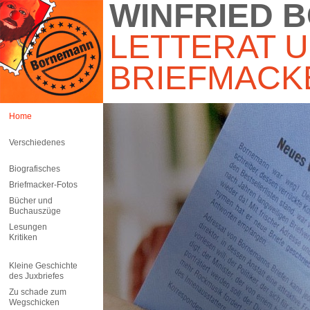
WINFRIED 
LETTERAT 
BRIEFMACK
Home
Verschiedenes
Biografisches
Briefmacker-Fotos
Bücher und
Buchauszüge
Lesungen
Kritiken
Kleine Geschichte
des Juxbriefes
Zu schade zum
Wegschicken