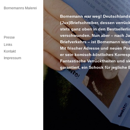
Bornemanns Malerei
Bornemann war weg! Deutschlands
(Jux)Briefschreiber, dessen verrü
stets ganz oben in den Bestsellerli
verschwunden. Nun aber – nach Ja
Presse
Briefverkehrs – ist Bornemann wied
Links
Mit frischer Adresse und neuen P
Kontakt
er sein komisch-köstliches Korresp
Impressum
Fantastische Verrücktheiten und sk
garantiert, ein Schock für jegliche 
STE